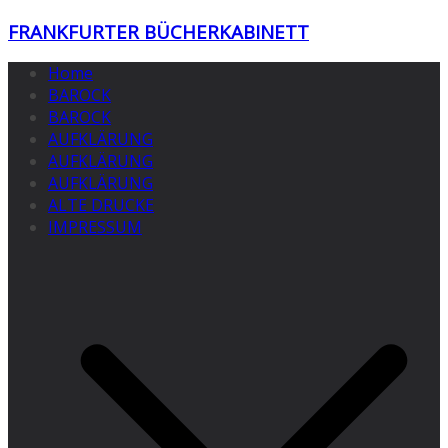
Zum
FRANKFURTER BÜCHERKABINETT
Inhalt
springen
Home
BAROCK
BAROCK
AUFKLÄRUNG
AUFKLÄRUNG
AUFKLÄRUNG
ALTE DRUCKE
IMPRESSUM