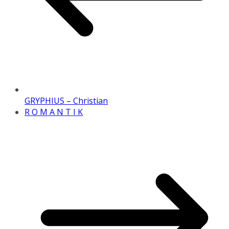
GRYPHIUS – Christian
R O M A N T I K