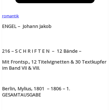
romantik
ENGEL – Johann Jakob
216 – S C H R I F T E N – 12 Bände –
Mit Frontsp., 12 Titelvignetten & 30 Textkupfer
im Band VII & VIII.
Berlin, Mylius, 1801 – 1806 – 1.
GESAMTAUSGABE